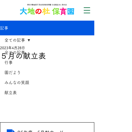
記事
全ての記事
2023年4月28日
全ての記事
５月の献立表
行事
園だより
みんなの笑顔
献立表