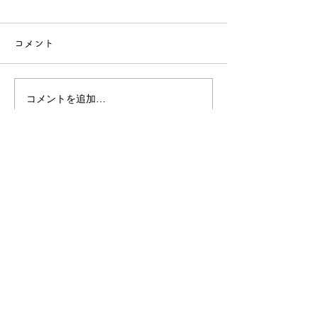
コメント
12月の献立
11月の献立
コメントを追加…
社会福祉法人 敬生会
北海道札幌市南区川沿1条1丁目3-82
TEL.011-572-0251（代）