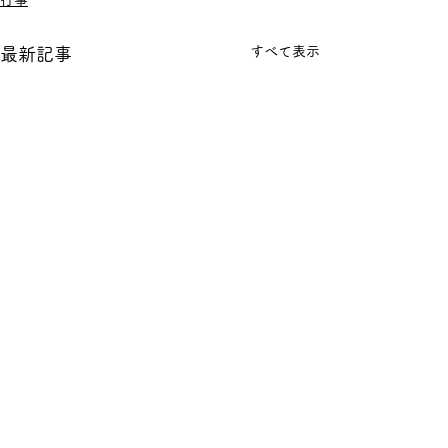
行事
すべて表示
最新記事
コメント
🏮夏まつり🏮