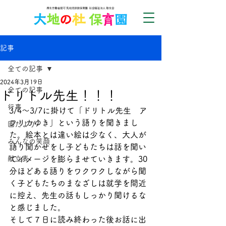
記事
全ての記事
2024年3月19日
全ての記事
ドリトル先生！！！
行事
3/4～3/7に掛けて「ドリトル先生　ア
フリカゆき」という語りを聞きまし
園だより
た。絵本とは違い絵は少なく、大人が
みんなの笑顔
語り聞かせをし子どもたちは話を聞い
献立表
てイメージを膨らませていきます。30
分ほどある語りをワクワクしながら聞
く子どもたちのまなざしは就学を間近
に控え、先生の話もしっかり聞けるな
と感じました。
そして７日に読み終わった後お話に出