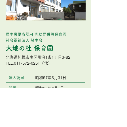
厚生労働省認可 乳幼児併設保育園
社会福祉法人 敬生会
大地の杜 保育園
北海道札幌市南区川沿1条1丁目3-82
TEL.011-572-0251（代）
法人認可
昭和57年3月31日
開園
昭和57年4月1日
定員
60名 乳幼児併設保育園
クラス編成
5歳児～
ぞう組
4歳児～
くま組
3歳児～
きりん組