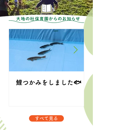
鯉つかみをしました🐟
くじらぐみ 
すべて見る