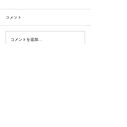
コメント
12月の献立
11月の献立
コメントを追加…
社会福祉法人 敬生会
北海道札幌市南区川沿1条1丁目3-82
TEL.011-572-0251（代）