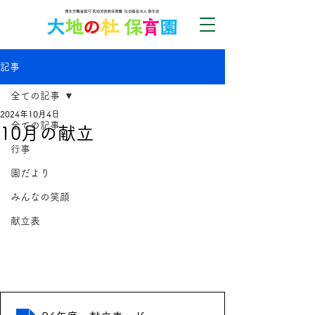
記事
全ての記事
2024年10月4日
全ての記事
10月の献立
行事
園だより
みんなの笑顔
献立表