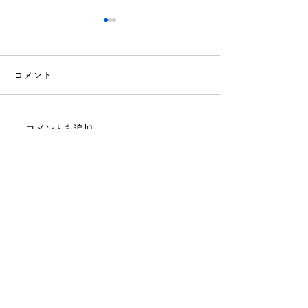
コメント
12月の献立
11月の献立
コメントを追加…
社会福祉法人 敬生会
北海道札幌市南区川沿1条1丁目3-82
TEL.011-572-0251（代）