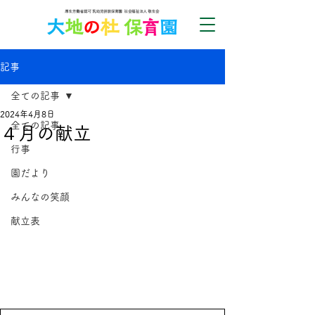
記事
全ての記事
2024年4月8日
全ての記事
４月の献立
行事
園だより
みんなの笑顔
献立表