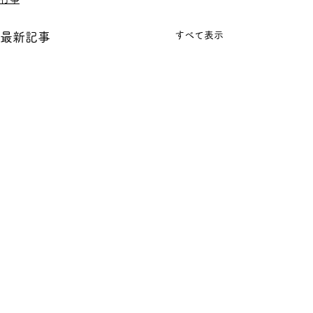
すべて表示
最新記事
コメント
🏮夏まつり🏮