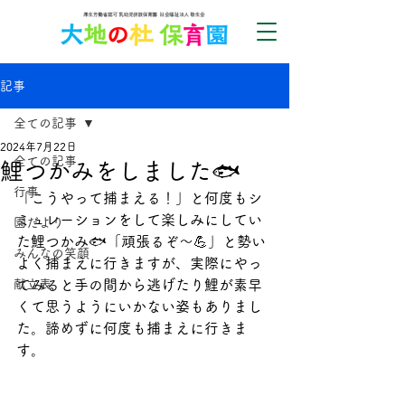
記事
全ての記事
2024年7月22日
全ての記事
鯉つかみをしました🐟
行事
「こうやって捕まえる！」と何度もシ
ミュレーションをして楽しみにしてい
園だより
た鯉つかみ🐟「頑張るぞ～💪」と勢い
みんなの笑顔
よく捕まえに行きますが、実際にやっ
献立表
てみると手の間から逃げたり鯉が素早
くて思うようにいかない姿もありまし
た。
諦めずに何度も捕まえに行きま
す。