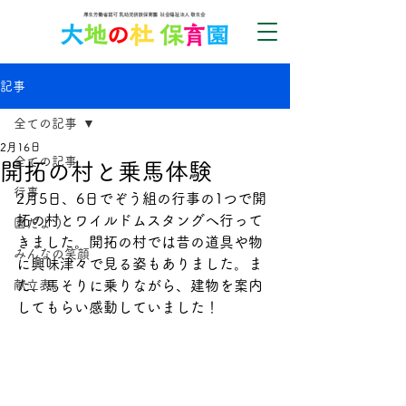
記事
全ての記事
2月16日
全ての記事
開拓の村と乗馬体験
行事
2月5日、6日でぞう組の行事の1つで開
拓の村とワイルドムスタングへ行って
園だより
きました。開拓の村では昔の道具や物
みんなの笑顔
に興味津々で見る姿もありました。ま
献立表
た、馬そりに乗りながら、建物を案内
してもらい感動していました！