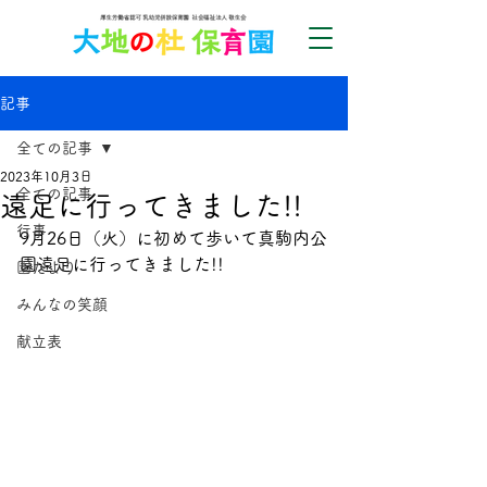
記事
全ての記事
2023年10月3日
全ての記事
遠足に行ってきました!!
行事
9月26日（火）に初めて歩いて真駒内公
園遠足に行ってきました!!
園だより
みんなの笑顔
献立表