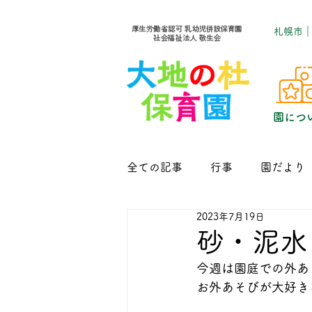
​札幌市
園につ
全ての記事
行事
園だより
2023年7月19日
砂・泥水
今週は園庭での外あ
お外あそびが大好き