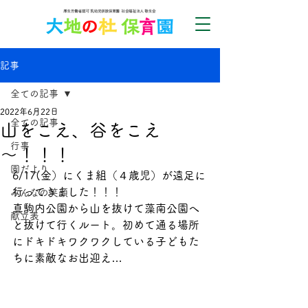
記事
全ての記事
2022年6月22日
全ての記事
山をこえ、谷をこえ
行事
～！！！
園だより
6/17(金）にくま組（４歳児）が遠足に
行ってきました！！！
みんなの笑顔
真駒内公園から山を抜けて藻南公園へ
献立表
と抜けて行くルート。初めて通る場所
にドキドキワクワクしている子どもた
ちに素敵なお出迎え…