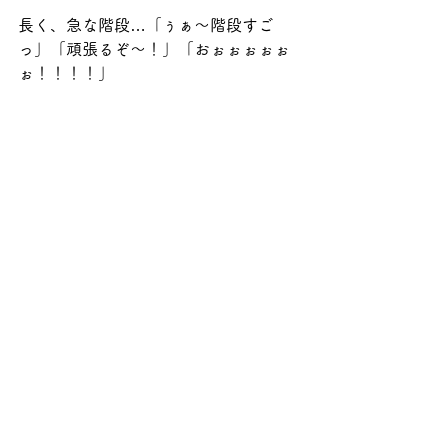
長く、急な階段…「ぅぁ～階段すご
っ」「頑張るぞ～！」「おぉぉぉぉぉ
ぉ！！！！」