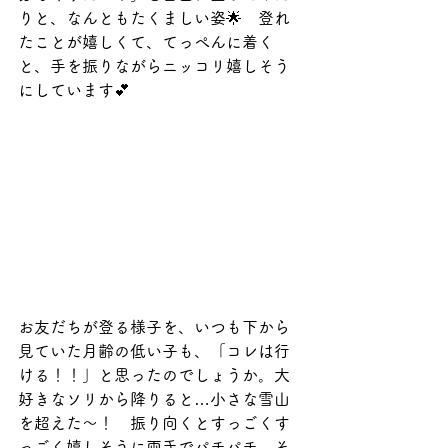
りと、なんともたくましい姿🌟　登れ
たことが嬉しくて、てっぺんに着く
と、手を振りながらニッコリ嬉しそう
にしています💕
お友だちが登る様子を、いつも下から
見ていた月齢の低い子も、「コレは行
ける！！」と思ったのでしょうか。大
好きなソリから降りると…小さな雪山
を超えた～！　振り向くとすっごくす
っごく嬉しそうに両手でパチパチ。そ