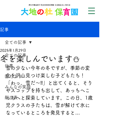
記事
全ての記事
2025年1月29日
全ての記事
冬を楽しんでいます⛄
行事
雪の少ない今年の冬ですが、季節の変
化を沢山見つけ楽しむ子どもたち！　
園だより
「わっ。雪だ～‼」と出てくると、そり
みんなの笑顔
やスコップを持ち出して、あっちへこ
献立表
っちへと探索しています。この日、1歳
児クラスの子たちは、雪が解けて氷に
なっているところを発見すると…