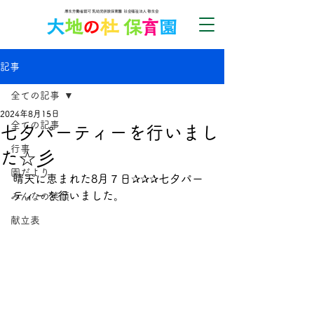
記事
全ての記事
2024年8月15日
全ての記事
七夕パーティーを行いまし
行事
た☆彡
園だより
晴天に恵まれた8月７日✰✰✰七夕パー
ティーを行いました。
みんなの笑顔
献立表