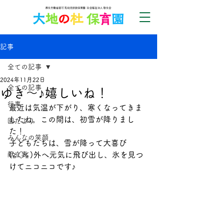
記事
全ての記事
2024年11月22日
全ての記事
ゆき～♪嬉しいね！
行事
最近は気温が下がり、寒くなってきま
したね。この間は、初雪が降りまし
園だより
た！
みんなの笑顔
子どもたちは、雪が降って大喜び
献立表
(≧◇≦)外へ元気に飛び出し、氷を見つ
けてニコニコです♪