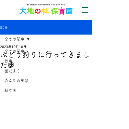
記事
全ての記事
2023年10月10日
全ての記事
ぶどう狩りに行ってきまし
行事
た🍇
園だより
みんなの笑顔
献立表