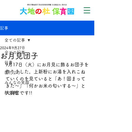
記事
全ての記事
2024年9月27日
全ての記事
お月見団子
行事
9月17日（火）にお月見に飾るお団子を
作りました。上新粉にお湯を入れこね
園だより
ていくのを見ていると「あ！固まって
みんなの笑顔
きた～」「何かお米の匂いする～」と
献立表
大興奮です!!