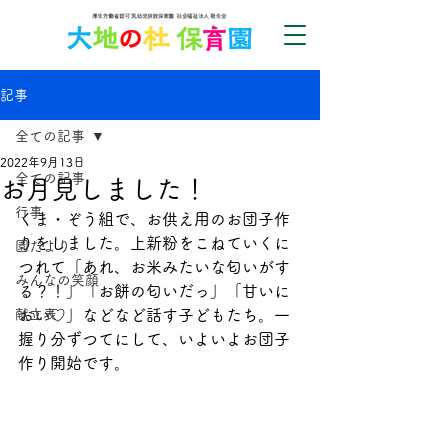
記事
全ての記事
2022年9月13日
全ての記事
お月見しました！
行事
くま・ぞう組で、お供え用のお団子作
りをしました。上新粉をこねていくに
園だより
つれて「あれ、お米みたいな匂いがす
みんなの笑顔
る？！」「お餅の匂いだっ」「甘いに
献立表
おい♡」などなど話す子どもたち。一
握り分ずつてにして、いよいよお団子
作り開始です。