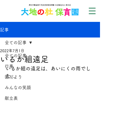
記事
全ての記事
2022年7月1日
全ての記事
いるか組遠足
行事
いるか組の遠足は、あいにくの雨でし
た…
園だより
みんなの笑顔
献立表