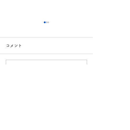
コメント
コメントを追加…
「園だより6月号」
「園だより5月
（2026.6.1発行）を公開
（2026.5.1
しました
しました
社会福祉法人 敬生会