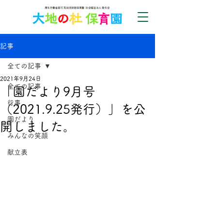
記事
全ての記事
2021年9月24日
全ての記事
「園だより9月号
行事
（2021.9.25発行）」を公
園だより
開しました。
みんなの笑顔
献立表