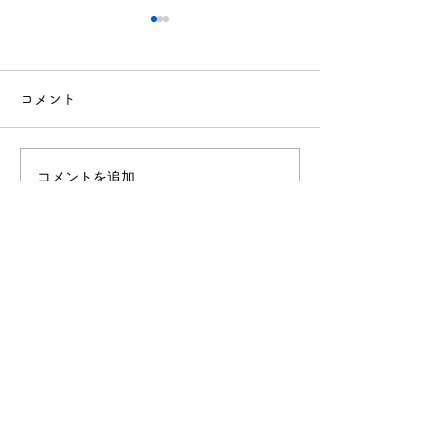
コメント
コメントを追加…
「園だより6月号」
「園だより5月
（2026.6.1発行）を公開
（2026.5.1
しました
しました
社会福祉法人 敬生会
北海道札幌市南区川沿1条1丁目3-82
TEL.011-572-0251（代）