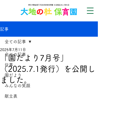
記事
全ての記事
2025年7月11日
全ての記事
「園だより7月号」
行事
（2025.7.1発行）を公開し
園だより
ました。
みんなの笑顔
献立表