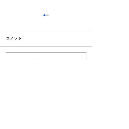
コメント
コメントを追加…
「園だより6月号」
「園だより5月
（2026.6.1発行）を公開
（2026.5.1
しました
しました
社会福祉法人 敬生会
北海道札幌市南区川沿1条1丁目3-82