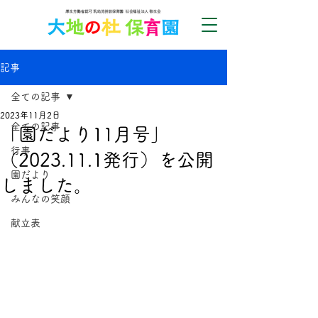
記事
全ての記事
2023年11月2日
全ての記事
「園だより11月号」
行事
（2023.11.1発行）を公開
園だより
しました。
みんなの笑顔
献立表