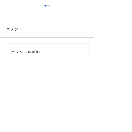
コメント
コメントを追加…
「園だより6月号」
「園だより5月
（2026.6.1発行）を公開
（2026.5.1
しました
しました
社会福祉法人 敬生会
北海道札幌市南区川沿1条1丁目3-82
TEL.011-572-0251（代）