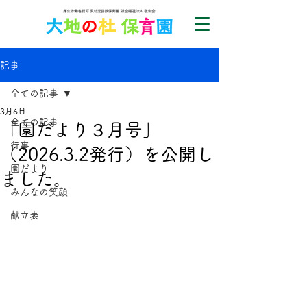
記事
全ての記事
3月6日
全ての記事
「園だより３月号」
行事
（2026.3.2発行）を公開し
園だより
ました。
みんなの笑顔
献立表