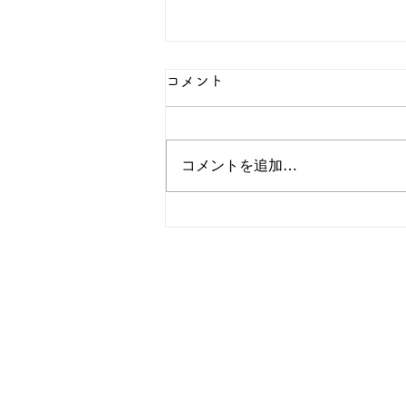
コメント
コメントを追加…
「園だより7月号」
（2026.7.1発行）を公開しま
した