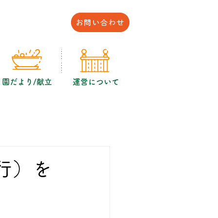
園だより/献立
運営について
発行）を